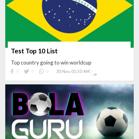
Test Top 10 List
Top country going to win worldcup
0
0
0
30 Nov, 01:50 AM
