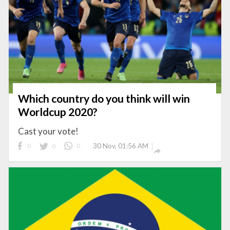
Which country do you think will win
Worldcup 2020?
Cast your vote!
0
0
0
30 Nov, 01:56 AM
