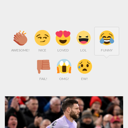
AWESOME!
NICE
LOVED
LOL
FUNNY
FAIL!
OMG!
EW!