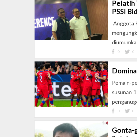
Pelatih
PSSI Bi
Anggota K
mengungka
diumumkan
0
0
Dominas
Pemain-pe
susunan 1
penganuge
0
0
Gonta-g