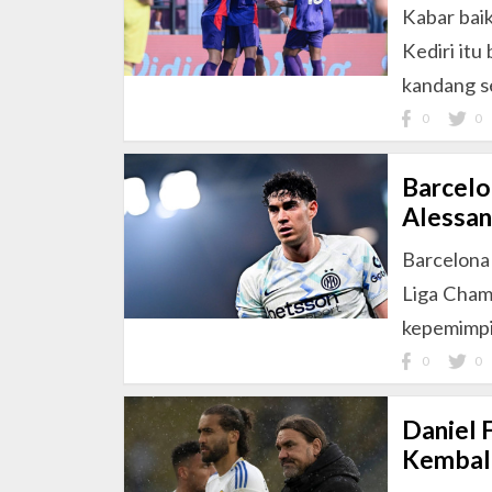
Kabar bai
Kediri itu
kandang se
0
0
Barcelo
Alessan
Barcelona
Liga Cham
kepemimpin
0
0
Daniel 
Kembali