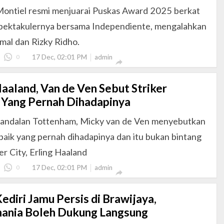
Montiel resmi menjuarai Puskas Award 2025 berkat
 spektakulernya bersama Independiente, mengalahkan
mal dan Rizky Ridho.
17 Dec, 02:01 PM
0
admin

aaland, Van de Ven Sebut Striker
 Yang Pernah Dihadapinya
andalan Tottenham, Micky van de Ven menyebutkan
rbaik yang pernah dihadapinya dan itu bukan bintang
r City, Erling Haaland
17 Dec, 02:01 PM
0
admin

ediri Jamu Persis di Brawijaya,
ania Boleh Dukung Langsung