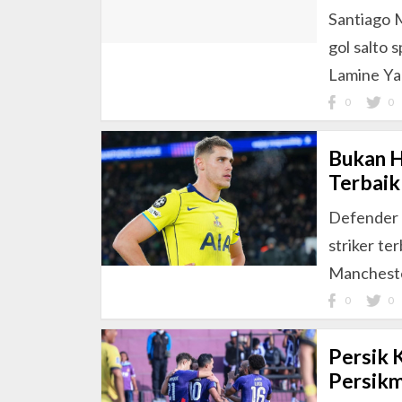
Santiago 
gol salto
Lamine Ya
0
0
Bukan H
Terbaik
Defender 
striker te
Mancheste
0
0
Persik K
Persikm