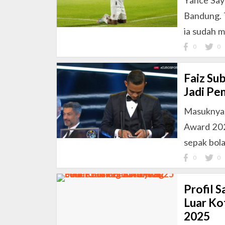
Yance Sayu
Bandung. T
ia sudah m
0
0
Faiz Sub
Jadi Pe
Masuknya 
Award 202
sepak bola
0
0
Profil 
Luar Ko
2025