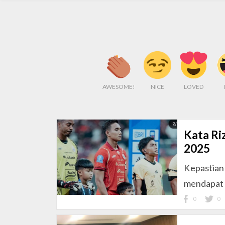
AWESOME!
NICE
LOVED
Kata Ri
2025
Kepastian
mendapat 
0
0