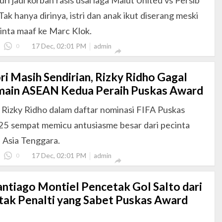
ri jadi korban rasis usai laga Malut United vs Persib
ak hanya dirinya, istri dan anak ikut diserang meski
inta maaf ke Marc Klok.
17 Dec, 02:01 PM
0
admin

ri Masih Sendirian, Rizky Ridho Gagal
main ASEAN Kedua Peraih Puskas Award
Rizky Ridho dalam daftar nominasi FIFA Puskas
5 sempat memicu antusiasme besar dari pecinta
 Asia Tenggara.
17 Dec, 02:01 PM
0
admin

Santiago Montiel Pencetak Gol Salto dari
tak Penalti yang Sabet Puskas Award