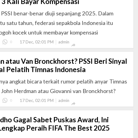
 3 Kali Bayar Kompensasi
PSSI benar-benar diuji sepanjang 2025. Dalam
u satu tahun, federasi sepakbola Indonesia itu
ogoh kocek untuk membayar kompensasi
17 Dec, 02:01 PM
0
admin

 atau Van Bronckhorst? PSSI Beri Sinyal
al Pelatih Timnas Indonesia
nya angkat bicara terkait rumor pelatih anyar Timnas
. John Herdman atau Giovanni van Bronckhorst?
17 Dec, 02:01 PM
0
admin

idho Gagal Sabet Puskas Award, Ini
Lengkap Peraih FIFA The Best 2025