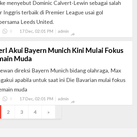
rke menyebut Dominic Calvert-Lewin sebagai salah
er Inggris terbaik di Premier League usai gol
bersama Leeds United.
17 Dec, 02:01 PM
0
admin

rl Akui Bayern Munich Kini Mulai Fokus
main Muda
ewan direksi Bayern Munich bidang olahraga, Max
gakui apabila untuk saat ini Die Bavarian mulai fokus
emain muda
17 Dec, 02:01 PM
0
admin

2
3
4
»