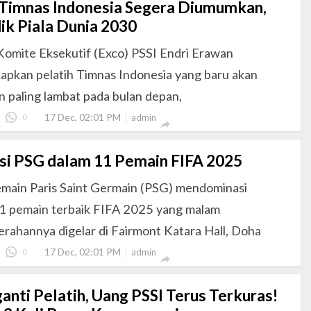
 Timnas Indonesia Segera Diumumkan,
dik Piala Dunia 2030
omite Eksekutif (Exco) PSSI Endri Erawan
pkan pelatih Timnas Indonesia yang baru akan
 paling lambat pada bulan depan,
17 Dec, 02:01 PM
0
admin

i PSG dalam 11 Pemain FIFA 2025
main Paris Saint Germain (PSG) mendominasi
1 pemain terbaik FIFA 2025 yang malam
rahannya digelar di Fairmont Katara Hall, Doha
17 Dec, 02:01 PM
0
admin

anti Pelatih, Uang PSSI Terus Terkuras!