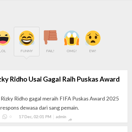
LOL
FUNNY
FAIL!
OMG!
EW!
zky Ridho Usai Gagal Raih Puskas Award
 Rizky Ridho gagal meraih FIFA Puskas Award 2025
respons dewasa dari sang pemain.
17 Dec, 02:01 PM
0
admin
