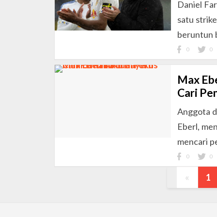
Daniel Fa
satu strik
beruntun 
0
0
Max Ebe
Cari Pe
Anggota d
Eberl, men
mencari p
0
0
«
1