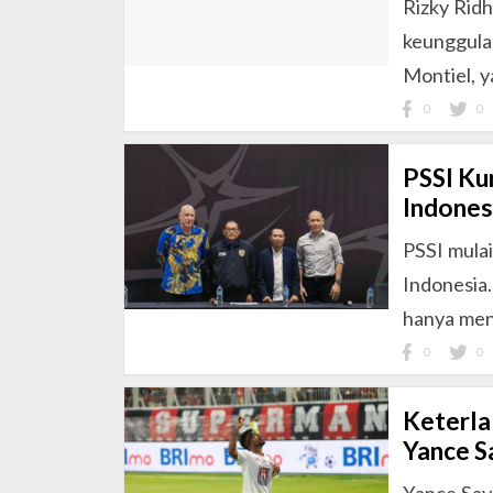
Rizky Rid
keunggula
Montiel, 
0
0
PSSI Ku
Indones
PSSI mula
Indonesia.
hanya men
0
0
Keterla
Yance S