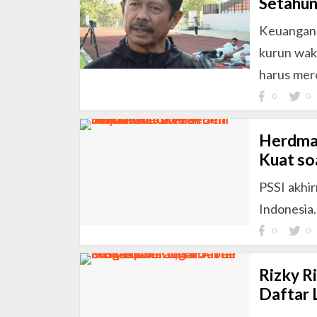
Setahun
Keuangan 
kurun wakt
harus mer
0
0
Herdman
Kuat so
PSSI akhir
Indonesia
0
0
Rizky R
Daftar 