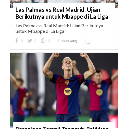
Las Palmas vs Real Madrid: Ujian
Berikutnya untuk Mbappe di La Liga
Las Palmas vs Real Madrid: Ujian Berikutnya
untuk Mbappe di La Liga
0
0
0
1 tahun yang lalu
