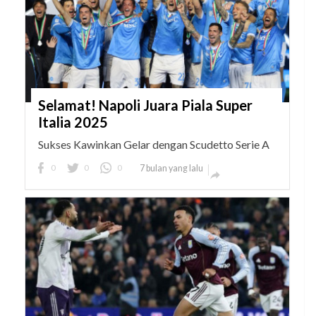
Selamat! Napoli Juara Piala Super
Italia 2025
Sukses Kawinkan Gelar dengan Scudetto Serie A
0
0
0
7 bulan yang lalu
