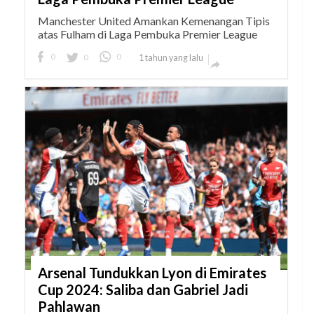
Manchester United Amankan Kemenangan Tipis
atas Fulham di Laga Pembuka Premier League
0
0
0
1 tahun yang lalu

Arsenal Tundukkan Lyon di Emirates
Cup 2024: Saliba dan Gabriel Jadi
Pahlawan