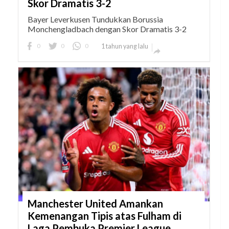
Skor Dramatis 3-2
Bayer Leverkusen Tundukkan Borussia
Monchengladbach dengan Skor Dramatis 3-2
0
0
0
1 tahun yang lalu

Manchester United Amankan
Kemenangan Tipis atas Fulham di
Laga Pembuka Premier League