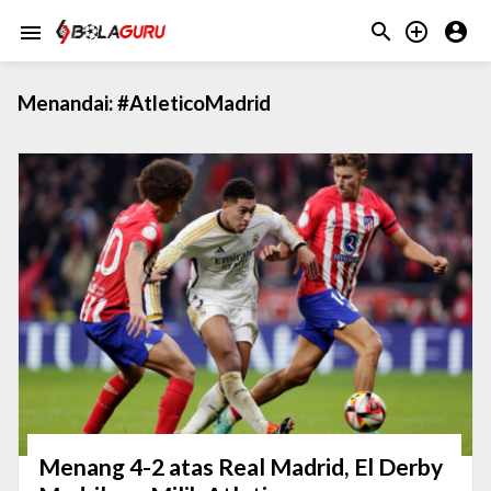



menu
Menandai:
#AtleticoMadrid
Menang 4-2 atas Real Madrid, El Derby