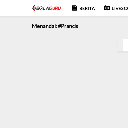
feed
scoreboard
BERITA
LIVES
Menandai:
#Prancis