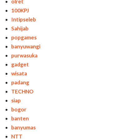
olret
100KPJ
Intipseleb
Sahijab
popgames
banyuwangi
purwasuka
gadget
wisata
padang
TECHNO
siap
bogor
banten
banyumas
NTT