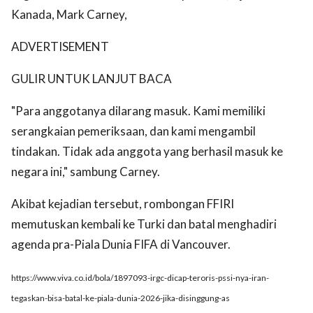
Kanada, Mark Carney,
ADVERTISEMENT
GULIR UNTUK LANJUT BACA
"Para anggotanya dilarang masuk. Kami memiliki
serangkaian pemeriksaan, dan kami mengambil
tindakan. Tidak ada anggota yang berhasil masuk ke
negara ini," sambung Carney.
Akibat kejadian tersebut, rombongan FFIRI
memutuskan kembali ke Turki dan batal menghadiri
agenda pra-Piala Dunia FIFA di Vancouver.
https://www.viva.co.id/bola/1897093-irgc-dicap-teroris-pssi-nya-iran-
tegaskan-bisa-batal-ke-piala-dunia-2026-jika-disinggung-as