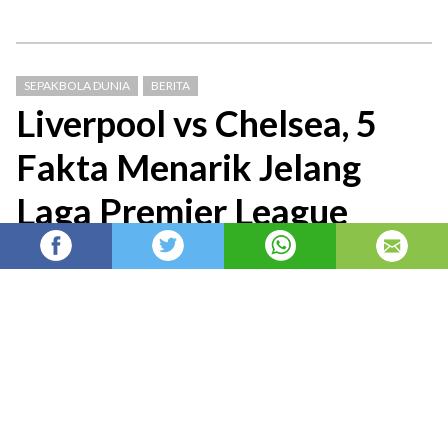
SEPAKBOLA DUNIA
BERITA
Liverpool vs Chelsea, 5
Fakta Menarik Jelang
Laga Premier League
Berita Liga Inggris: Duel Liverpool vs Chelsea
di laga lanjutan Premier League musim 2025-
26 pada Sabtu (09/05) menyimpan beberapa
fakta menarik yang perlu
admin
Admin
diposting di
3 bulan yang lalu
—
diperbarui pada
1 jam yang lalu
Berita
Liga Inggris
: Duel
Liverpool
vs
Chelsea
di