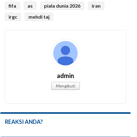
fifa
as
piala dunia 2026
iran
irgc
mehdi taj
admin
Mengikuti
REAKSI ANDA?