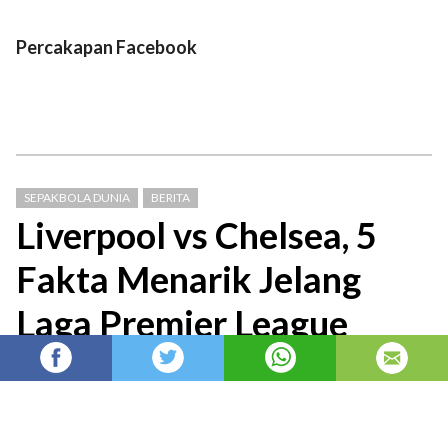
Percakapan Facebook
SEPAKBOLA DUNIA
BERITA
Liverpool vs Chelsea, 5
Fakta Menarik Jelang
Laga Premier League
Berita Liga Inggris: Duel Liverpool vs Chelsea
di laga lanjutan Premier League musim 2025-
26 pada Sabtu (09/05) menyimpan beberapa
fakta menarik yang perlu