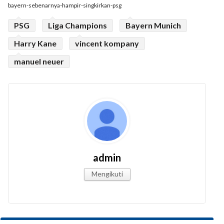
bayern-sebenarnya-hampir-singkirkan-psg
PSG
Liga Champions
Bayern Munich
Harry Kane
vincent kompany
manuel neuer
admin
Mengikuti