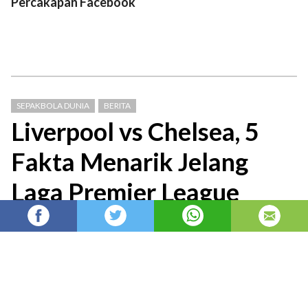
Percakapan Facebook
SEPAKBOLA DUNIA
BERITA
Liverpool vs Chelsea, 5
Fakta Menarik Jelang
Laga Premier League
Berita Liga Inggris: Duel Liverpool vs Chelsea
di laga lanjutan Premier League musim 2025-
26 pada Sabtu (09/05) menyimpan beberapa
fakta menarik yang perlu
admin
Admin