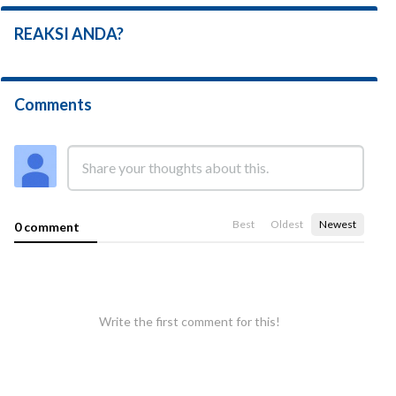
REAKSI ANDA?
Comments
Best
Oldest
Newest
0 comment
Write the first comment for this!