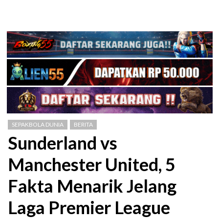
SEPAKBOLA DUNIA
BERITA
Sunderland vs
Manchester United, 5
Fakta Menarik Jelang
Laga Premier League