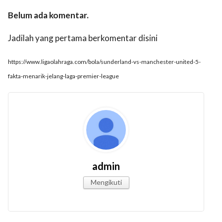
Belum ada komentar.
Jadilah yang pertama berkomentar disini
https://www.ligaolahraga.com/bola/sunderland-vs-manchester-united-5-
fakta-menarik-jelang-laga-premier-league
admin
Mengikuti