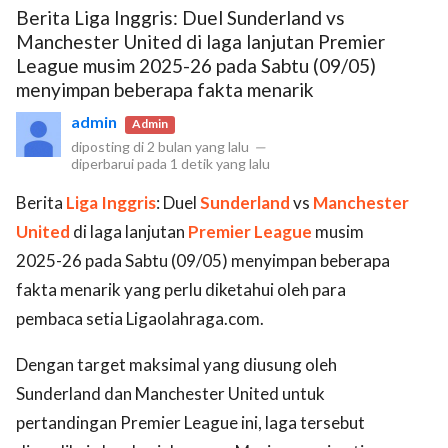
Berita Liga Inggris: Duel Sunderland vs
Manchester United di laga lanjutan Premier
League musim 2025-26 pada Sabtu (09/05)
menyimpan beberapa fakta menarik
admin
Admin
diposting di
2 bulan yang lalu
—
diperbarui pada
1 detik yang lalu
Berita
Liga Inggris
: Duel
Sunderland
vs
Manchester
United
di laga lanjutan
Premier League
musim
2025-26 pada Sabtu (09/05) menyimpan beberapa
fakta menarik yang perlu diketahui oleh para
pembaca setia Ligaolahraga.com.
Dengan target maksimal yang diusung oleh
Sunderland dan Manchester United untuk
pertandingan Premier League ini, laga tersebut