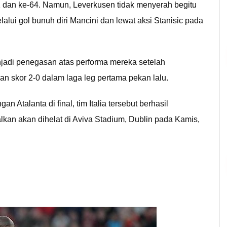
1 dan ke-64. Namun, Leverkusen tidak menyerah begitu
alui gol bunuh diri Mancini dan lewat aksi Stanisic pada
adi penegasan atas performa mereka setelah
 skor 2-0 dalam laga leg pertama pekan lalu.
 Atalanta di final, tim Italia tersebut berhasil
walkan akan dihelat di Aviva Stadium, Dublin pada Kamis,