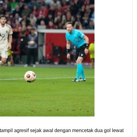
mpil agresif sejak awal dengan mencetak dua gol lewat