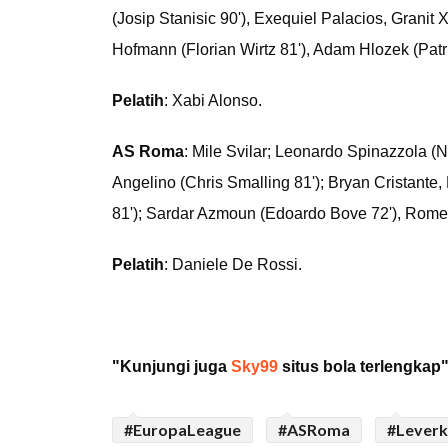
(Josip Stanisic 90'), Exequiel Palacios, Grani
Hofmann (Florian Wirtz 81'), Adam Hlozek (Patri
Pelatih
: Xabi Alonso.
AS Roma
: Mile Svilar; Leonardo Spinazzola (
Angelino (Chris Smalling 81'); Bryan Cristant
81'); Sardar Azmoun (Edoardo Bove 72'), Rome
Pelatih
: Daniele De Rossi.
"Kunjungi juga
Sky99
situs bola terlengkap"
#EuropaLeague
#ASRoma
#Lever