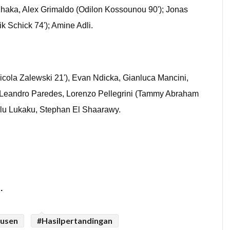
t Xhaka, Alex Grimaldo (Odilon Kossounou 90'); Jonas
k Schick 74'); Amine Adli.
Nicola Zalewski 21'), Evan Ndicka, Gianluca Mancini,
e, Leandro Paredes, Lorenzo Pellegrini (Tammy Abraham
lu Lukaku, Stephan El Shaarawy.
.
kusen
#Hasilpertandingan