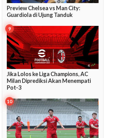
Preview Chelsea vs Man City:
Guardiola di Ujung Tanduk

4
Jika Lolos ke Liga Champions, AC
Milan Diprediksi Akan Menempati
Pot-3
