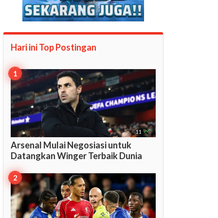
Hari ini Top
Postingan

11
Arsenal Mulai Negosiasi untuk
Datangkan Winger Terbaik Dunia