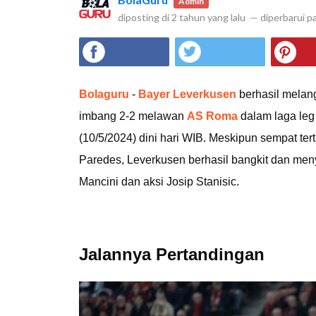
Admin
diposting di
2 tahun yang lalu
—
diperbarui p
Bolaguru
-
Bayer Leverkusen
berhasil melang
imbang 2-2 melawan
AS Roma
dalam laga leg
(10/5/2024) dini hari WIB. Meskipun sempat tert
Paredes, Leverkusen berhasil bangkit dan men
Mancini dan aksi Josip Stanisic.
Jalannya Pertandingan