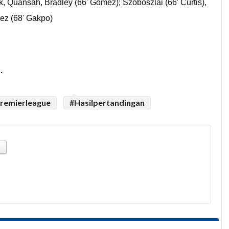
k, Quansah, Bradley (66' Gomez); Szoboszlai (66' Curtis),
unez (68' Gakpo)
.
remierleague
#Hasilpertandingan