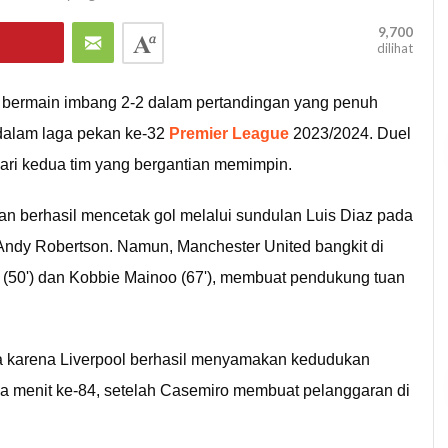
9,700
dilihat
bermain imbang 2-2 dalam pertandingan yang penuh
, dalam laga pekan ke-32
Premier League
2023/2024. Duel
dari kedua tim yang bergantian memimpin.
an berhasil mencetak gol melalui sundulan Luis Diaz pada
Andy Robertson. Namun, Manchester United bangkit di
 (50') dan Kobbie Mainoo (67'), membuat pendukung tuan
a karena Liverpool berhasil menyamakan kedudukan
a menit ke-84, setelah Casemiro membuat pelanggaran di