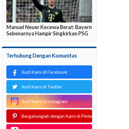

5
Manuel Neuer Kecewa Berat: Bayern
Sebenarnya Hampir Singkirkan PSG
Terhubung Dengan Komunitas
Ikuti Kami di Facebook
Ikuti Kami di Twitter
Ikuti Kami di Instagram
Bergabunglah dengan Kami di Pinterest