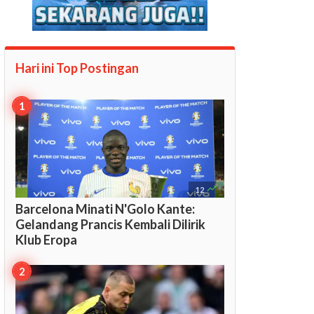
Hari ini Top
Postingan

12
Barcelona Minati N'Golo Kante:
Gelandang Prancis Kembali Dilirik
Klub Eropa