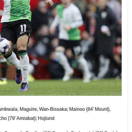
mbwala, Maguire, Wan-Bissaka; Mainoo (84' Mount),
cho (79' Amrabat); Hojlund