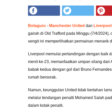
Bolaguru
-
Manchester United
dan
Liverpool
gairah di Old Trafford pada Minggu (7/4/2024)
sengit ini memperlihatkan permainan menarik 
Liverpool memulai pertandingan dengan baik d
menit ke-23, memanfaatkan umpan silang dari 
babak kedua dengan gol dari Bruno Fernandes
rumah bersorak.
Namun, keunggulan United tidak bertahan lam
melalui tendangan penalti Mohamed Salah pad
dalam kotak penalti.