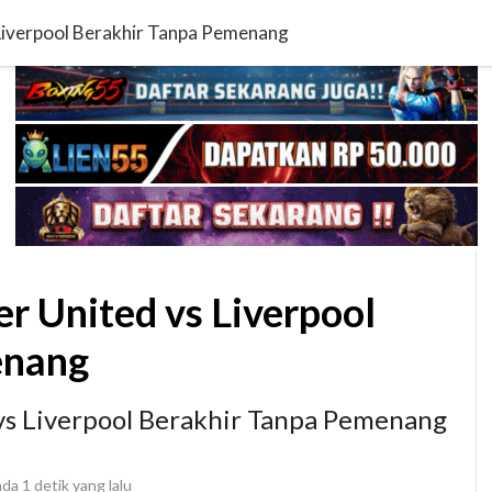
Liverpool Berakhir Tanpa Pemenang
r United vs Liverpool
enang
vs Liverpool Berakhir Tanpa Pemenang
ada
1 detik yang lalu