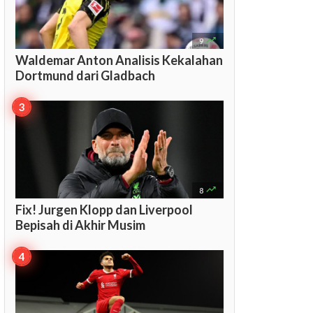

9
Waldemar Anton Analisis Kekalahan
Dortmund dari Gladbach

8
Fix! Jurgen Klopp dan Liverpool
Bepisah di Akhir Musim