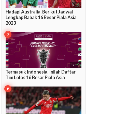

7
Hadapi Australia, Berikut Jadwal
Lengkap Babak 16 Besar Piala Asia
2023

7
Termasuk Indonesia, Inilah Daftar
Tim Lolos 16 Besar Piala Asia