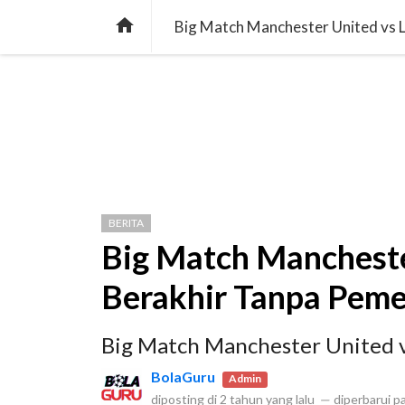

Big Match Manchester United vs 
BERITA
Big Match Mancheste
Berakhir Tanpa Pem
Big Match Manchester United 
BolaGuru
Admin
diposting di
2 tahun yang lalu
—
diperbarui p