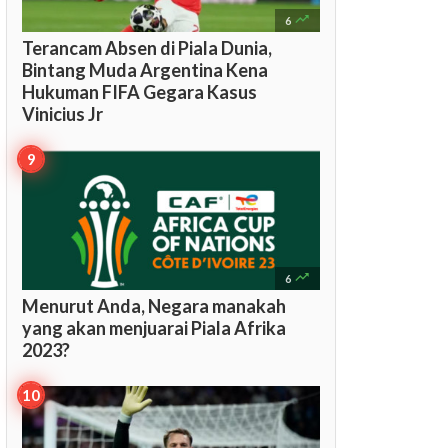

6
Terancam Absen di Piala Dunia,
Bintang Muda Argentina Kena
Hukuman FIFA Gegara Kasus
Vinicius Jr

6
Menurut Anda, Negara manakah
yang akan menjuarai Piala Afrika
2023?