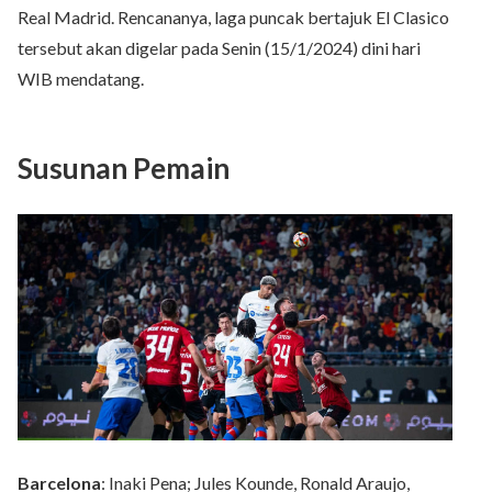
Real Madrid. Rencananya, laga puncak bertajuk El Clasico
tersebut akan digelar pada Senin (15/1/2024) dini hari
WIB mendatang.
Susunan Pemain
Barcelona
: Inaki Pena; Jules Kounde, Ronald Araujo,