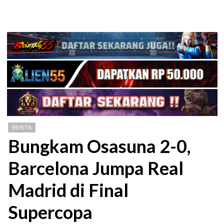
BERITA
Bungkam Osasuna 2-0,
Barcelona Jumpa Real
Madrid di Final
Supercopa