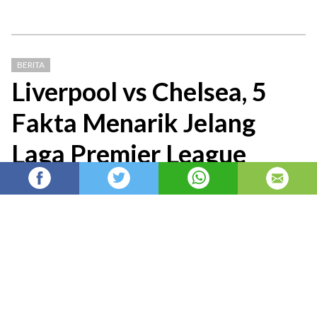
BERITA
Liverpool vs Chelsea, 5
Fakta Menarik Jelang
Laga Premier League
Berita Liga Inggris: Duel Liverpool vs Chelsea
di laga lanjutan Premier League musim 2025-
26 pada Sabtu (09/05) menyimpan beberapa
fakta menarik yang perlu
admin
Admin
diposting di
3 bulan yang lalu
—
diperbarui pada
7 jam yang lalu
Berita
Liga Inggris
: Duel
Liverpool
vs
Chelsea
di