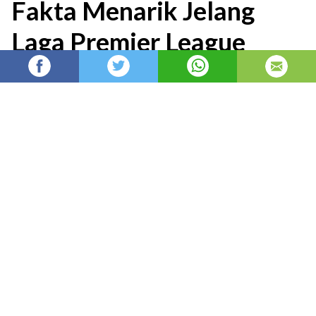
Fakta Menarik Jelang
Laga Premier League
Berita Liga Inggris: Duel Liverpool vs Chelsea
di laga lanjutan Premier League musim 2025-
26 pada Sabtu (09/05) menyimpan beberapa
fakta menarik yang perlu
admin
Admin
diposting di
2 bulan yang lalu
—
diperbarui pada
10 jam yang lalu
Berita
Liga Inggris
: Duel
Liverpool
vs
Chelsea
di
laga lanjutan
Premier League
musim 2025-26 pada
Sabtu (09/05) menyimpan beberapa fakta menarik
yang perlu diketahui oleh para pembaca setia
Ligaolahraga.com.
Dengan target maksimal yang diusung oleh Liverpool