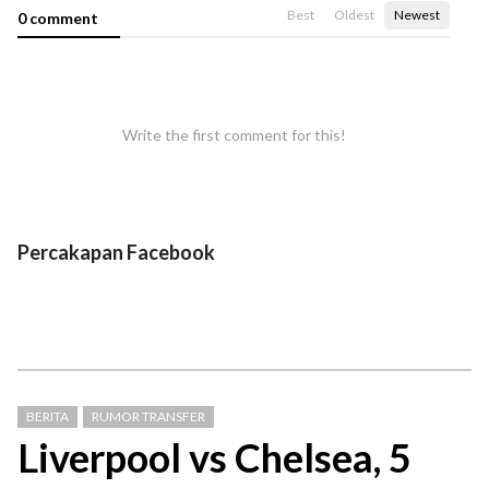
Best
Oldest
Newest
0 comment
Write the first comment for this!
Percakapan Facebook
BERITA
RUMOR TRANSFER
Liverpool vs Chelsea, 5