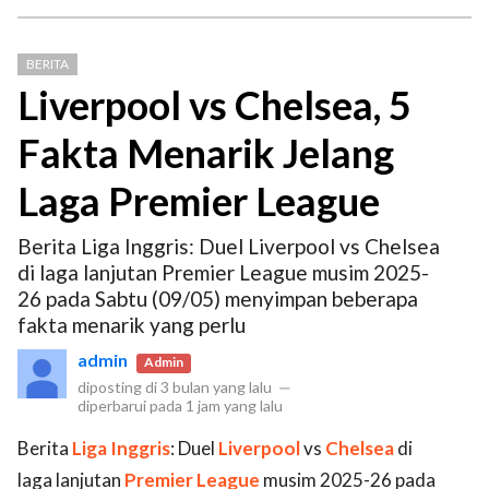
BERITA
Liverpool vs Chelsea, 5
Fakta Menarik Jelang
Laga Premier League
Berita Liga Inggris: Duel Liverpool vs Chelsea
di laga lanjutan Premier League musim 2025-
26 pada Sabtu (09/05) menyimpan beberapa
fakta menarik yang perlu
admin
Admin
diposting di
3 bulan yang lalu
—
diperbarui pada
1 jam yang lalu
Berita
Liga Inggris
: Duel
Liverpool
vs
Chelsea
di
laga lanjutan
Premier League
musim 2025-26 pada