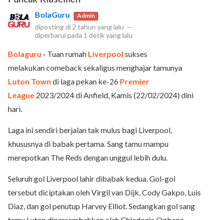
BolaGuru
Admin
diposting di
2 tahun yang lalu
—
diperbarui pada
1 detik yang lalu
Bolaguru
-
Tuan rumah
Liverpool
sukses
melakukan
comeback
sekaligus menghajar tamunya
Luton Town
di laga pekan ke-26
Premier
League
2023/2024
di Anfield, Kamis (22/02/2024) dini
hari.
Laga ini sendiri berjalan tak mulus bagi Liverpool,
khususnya di babak pertama. Sang tamu mampu
merepotkan The Reds dengan unggul lebih dulu.
Seluruh gol Liverpool lahir dibabak kedua. Gol-gol
tersebut diciptakan oleh Virgil van Dijk, Cody Gakpo, Luis
Diaz, dan gol penutup Harvey Elliot. Sedangkan gol sang
tamu Luton dipersembahkan oleh Chiedozie Ogbene.