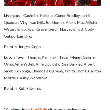
Liverpool
: Caoimhin Kelleher, Conor Bradley, Jarell
Quansah, Virgil van Dijk, Joe Gomez, Alexis Mac Allister,
Wataru Endo, Ryan Gravenberch, Harvey Elliott, Cody
Gakpo, Luis Diaz
Pelatih
: Jurgen Klopp
Luton Town
: Thomas Kaminski; Teden Mengi, Gabriel
Osho, Amari'i Bell, Alfie Doughty, Ross Barkley, Albert
Sambi Lokonga, Chiedozie Ogbene, Tahith Chong, Carlton
Morris, Cauley Woodrow
Pelatih
: Rob Edwards
"
Kunjungi juga
Sky99idn
situs bola terlengkap
".