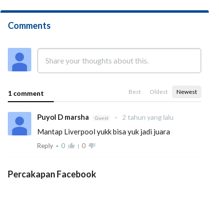
Comments
Best
Oldest
Newest
1 comment
Puyol D marsha
•
2 tahun yang lalu
Guest
Mantap Liverpool yukk bisa yuk jadi juara
Reply
0
thumb_up_alt
0
thumb_down_alt
•
|
Percakapan Facebook