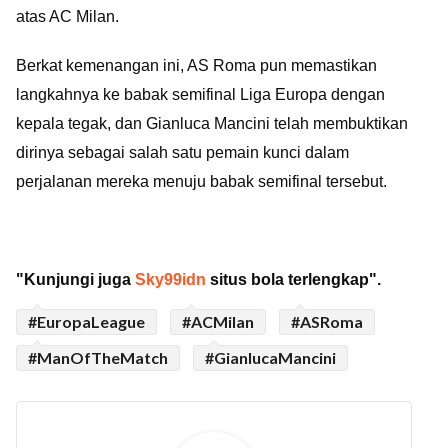
atas AC Milan.
Berkat kemenangan ini, AS Roma pun memastikan
langkahnya ke babak semifinal Liga Europa dengan
kepala tegak, dan Gianluca Mancini telah membuktikan
dirinya sebagai salah satu pemain kunci dalam
perjalanan mereka menuju babak semifinal tersebut.
"Kunjungi juga
Sky99idn
situs bola terlengkap".
#EuropaLeague
#ACMilan
#ASRoma
#ManOfTheMatch
#GianlucaMancini