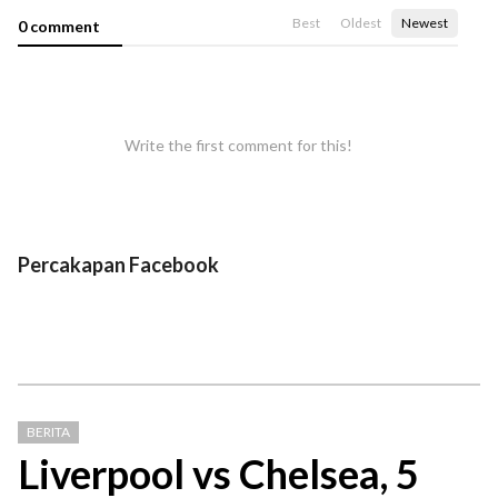
Best
Oldest
Newest
0 comment
Write the first comment for this!
Percakapan Facebook
BERITA
Liverpool vs Chelsea, 5