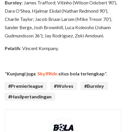
Burnley
: James Trafford; Vitinho (Wilson Odobert 90'),
Dara O'Shea, Hjalmar Ekdal (Nathan Redmond 90'),
Charlie Taylor; Jacob Bruun Larsen (Mike Tresor 70'),
Sander Berge, Josh Brownhill, Luca Koleosho (Johann
Gudmundsson 36'); Jay Rodriguez, Zeki Amdouni.
Pelatih
: Vincent Kompany.
"
Kunjungi juga
Sky99idn
situs bola terlengkap
".
#Premierleague
#Wolves
#Burnley
#Hasilpertandingan