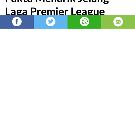
Laga Premier League
Berita Liga Inggris: Duel Liverpool vs Chelsea
di laga lanjutan Premier League musim 2025-
26 pada Sabtu (09/05) menyimpan beberapa
fakta menarik yang perlu
admin
Admin
diposting di
2 bulan yang lalu
—
diperbarui pada
7 jam yang lalu
Berita
Liga Inggris
: Duel
Liverpool
vs
Chelsea
di
laga lanjutan
Premier League
musim 2025-26 pada
Sabtu (09/05) menyimpan beberapa fakta menarik
yang perlu diketahui oleh para pembaca setia
Ligaolahraga.com.
Dengan target maksimal yang diusung oleh Liverpool