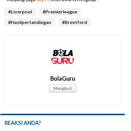
#Liverpool
#Premierleague
#Hasilpertandingan
#Brentford
BolaGuru
Mengikuti
REAKSI ANDA?