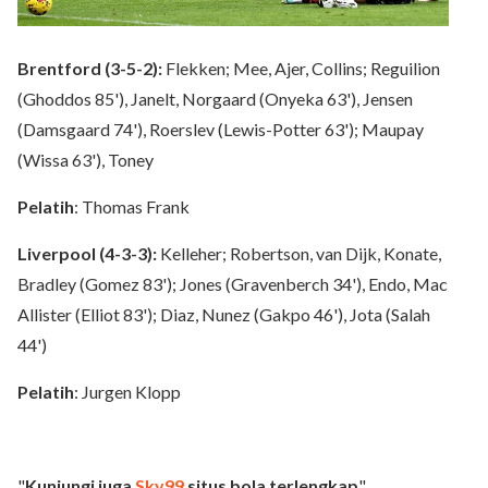
Brentford (3-5-2):
Flekken; Mee, Ajer, Collins; Reguilion
(Ghoddos 85'), Janelt, Norgaard (Onyeka 63'), Jensen
(Damsgaard 74'), Roerslev (Lewis-Potter 63'); Maupay
(Wissa 63'), Toney
Pelatih
: Thomas Frank
Liverpool (4-3-3):
Kelleher; Robertson, van Dijk, Konate,
Bradley (Gomez 83'); Jones (Gravenberch 34'), Endo, Mac
Allister (Elliot 83'); Diaz, Nunez (Gakpo 46'), Jota (Salah
44')
Pelatih
: Jurgen Klopp
"
Kunjungi juga
Sky99
situs bola terlengkap
".