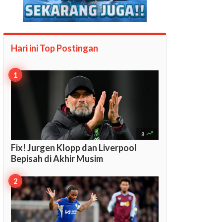
Hari ini Top
Postingan

8
Fix! Jurgen Klopp dan Liverpool
Bepisah di Akhir Musim