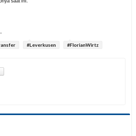
nya saat ini.
.
ansfer
#Leverkusen
#FlorianWirtz