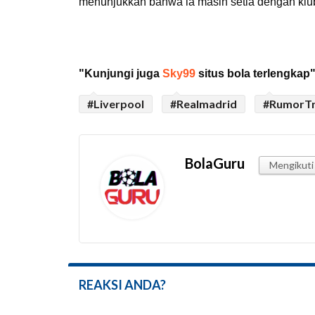
menunjukkan bahwa ia masih setia dengan klub
"Kunjungi juga
Sky99
situs bola terlengkap"
#Liverpool
#Realmadrid
#RumorTr
BolaGuru
Mengikuti
REAKSI ANDA?