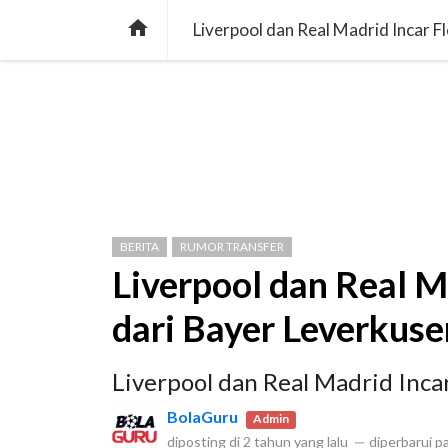

Liverpool dan Real Madrid Incar F
BERITA
RUMOR TRANSFER
Liverpool dan Real M
dari Bayer Leverkuse
Liverpool dan Real Madrid Inca
BolaGuru
Admin
diposting di
2 tahun yang lalu
—
diperbarui p