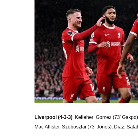
Liverpool (4-3-3)
: Kelleher; Gomez (73' Gakpo)
Mac Allister, Szoboszlai (73' Jones); Diaz, Salah