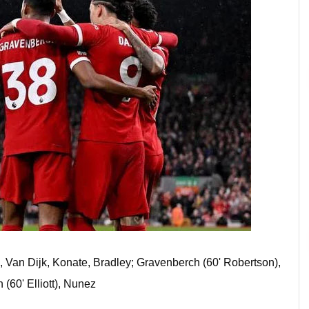
, Van Dijk, Konate, Bradley; Gravenberch (60' Robertson),
 (60' Elliott), Nunez