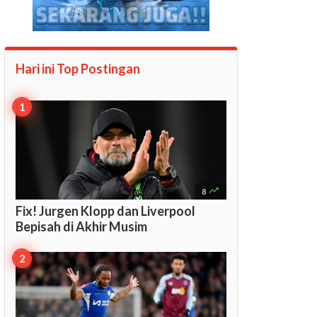
Hari ini Top
Postingan

8
Fix! Jurgen Klopp dan Liverpool
Bepisah di Akhir Musim