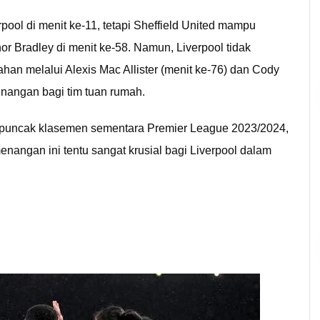
ol di menit ke-11, tetapi Sheffield United mampu
Bradley di menit ke-58. Namun, Liverpool tidak
an melalui Alexis Mac Allister (menit ke-76) dan Cody
nangan bagi tim tuan rumah.
 puncak klasemen sementara Premier League 2023/2024,
enangan ini tentu sangat krusial bagi Liverpool dalam