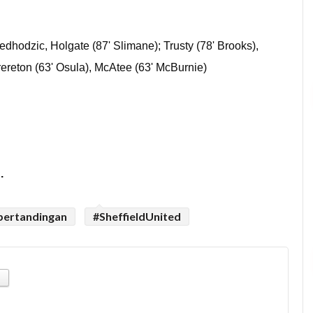
dhodzic, Holgate (87' Slimane); Trusty (78' Brooks),
rereton (63' Osula), McAtee (63' McBurnie)
.
pertandingan
#SheffieldUnited