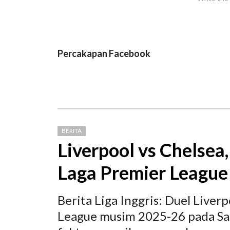
Percakapan Facebook
BERITA
Liverpool vs Chelsea
Laga Premier League
Berita Liga Inggris: Duel Liverp
League musim 2025-26 pada Sa