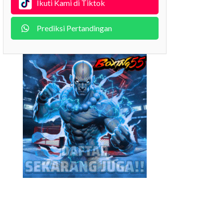
Ikuti Kami di Tiktok
Prediksi Pertandingan