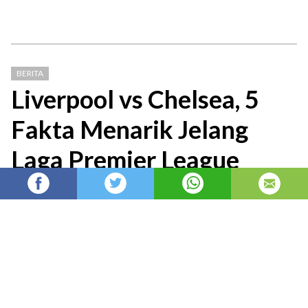
BERITA
Liverpool vs Chelsea, 5
Fakta Menarik Jelang
Laga Premier League
Berita Liga Inggris: Duel Liverpool vs Chelsea
di laga lanjutan Premier League musim 2025-
26 pada Sabtu (09/05) menyimpan beberapa
fakta menarik yang perlu
admin
Admin
diposting di
2 bulan yang lalu
—
diperbarui pada
9 menit yang lalu