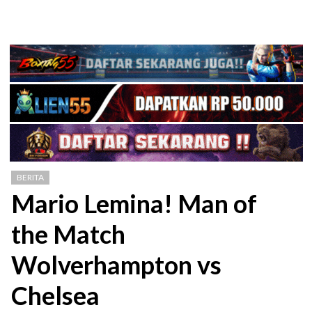
BERITA
Mario Lemina! Man of
the Match
Wolverhampton vs
Chelsea