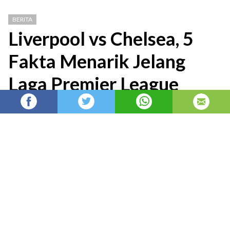
BERITA
Liverpool vs Chelsea, 5
Fakta Menarik Jelang
Laga Premier League
Berita Liga Inggris: Duel Liverpool vs Chelsea
di laga lanjutan Premier League musim 2025-
26 pada Sabtu (09/05) menyimpan beberapa
fakta menarik yang perlu
admin
Admin
diposting di
2 bulan yang lalu
—
diperbarui pada
28 menit yang lalu
Berita
Liga Inggris
: Duel
Liverpool
vs
Chelsea
di
laga lanjutan
Premier League
musim 2025-26 pada
Sabtu (09/05) menyimpan beberapa fakta menarik