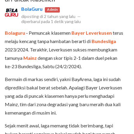
BolaGuru
Admin
diposting di
2 tahun yang lalu
—
diperbarui pada
1 detik yang lalu
Bolaguru
-
Pemuncak klasemen
Bayer Leverkusen
terus
melaju kencang tanpa hambatan berarti di
Bundesliga
2023/2024. Terakhir, Leverkusen sukses membungkam
tamunya
Mainz
dengan skor tipis 2-1 dalam duel pekan
ke-23 Bundesliga, Sabtu (24/2/2024).
Bermain di markas sendiri, yakni BayArena, laga ini sudah
diprediksi bakal berat sebelah. Apalagi Bayer Leverkusen
yang ada di puncak klasemen hanya perlu menghadapi
Mainz, tim dari zona degradasi yang baru meraih dua kali
kemenangan di musim ini.
Sejak menit awal, laga memang tidak berimbang, tapi
bukan berarti segalanya bakal mudah bagi tuan rumah.