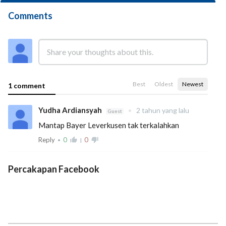
Comments
Best
Oldest
Newest
1 comment
Yudha Ardiansyah
•
2 tahun yang lalu
Guest
Mantap Bayer Leverkusen tak terkalahkan
Reply
0
thumb_up_alt
0
thumb_down_alt
•
|
Percakapan Facebook