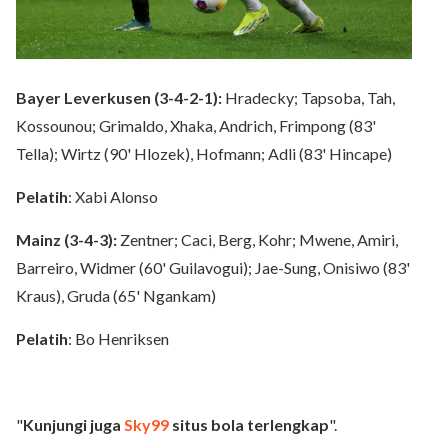
Bayer Leverkusen (3-4-2-1):
Hradecky; Tapsoba, Tah,
Kossounou; Grimaldo, Xhaka, Andrich, Frimpong (83'
Tella); Wirtz (90' Hlozek), Hofmann; Adli (83' Hincape)
Pelatih
: Xabi Alonso
Mainz (3-4-3):
Zentner; Caci, Berg, Kohr; Mwene, Amiri,
Barreiro, Widmer (60' Guilavogui); Jae-Sung, Onisiwo (83'
Kraus), Gruda (65' Ngankam)
Pelatih
: Bo Henriksen
"
Kunjungi juga
Sky99
situs bola terlengkap
".