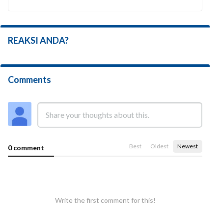
REAKSI ANDA?
Comments
Best
Oldest
Newest
0 comment
Write the first comment for this!