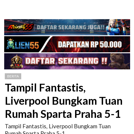
BERITA
Tampil Fantastis,
Liverpool Bungkam Tuan
Rumah Sparta Praha 5-1
Tampil Fantastis, Liverpool Bungkam Tuan
Rumah Sparta Praha 5-1