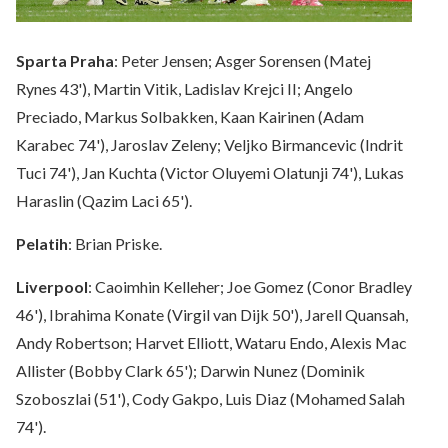
Sparta Praha
: Peter Jensen; Asger Sorensen (Matej
Rynes 43'), Martin Vitik, Ladislav Krejci II; Angelo
Preciado, Markus Solbakken, Kaan Kairinen (Adam
Karabec 74'), Jaroslav Zeleny; Veljko Birmancevic (Indrit
Tuci 74'), Jan Kuchta (Victor Oluyemi Olatunji 74'), Lukas
Haraslin (Qazim Laci 65').
Pelatih
: Brian Priske.
Liverpool
: Caoimhin Kelleher; Joe Gomez (Conor Bradley
46'), Ibrahima Konate (Virgil van Dijk 50'), Jarell Quansah,
Andy Robertson; Harvet Elliott, Wataru Endo, Alexis Mac
Allister (Bobby Clark 65'); Darwin Nunez (Dominik
Szoboszlai (51'), Cody Gakpo, Luis Diaz (Mohamed Salah
74').