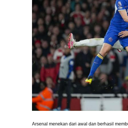
Arsenal menekan dari awal dan berhasil membu