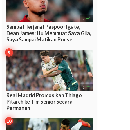

3
Sempat Terjerat Paspoortgate,
Dean James: Itu Membuat Saya Gila,
Saya Sampai Matikan Ponsel

3
Real Madrid Promosikan Thiago
Pitarch ke Tim Senior Secara
Permanen