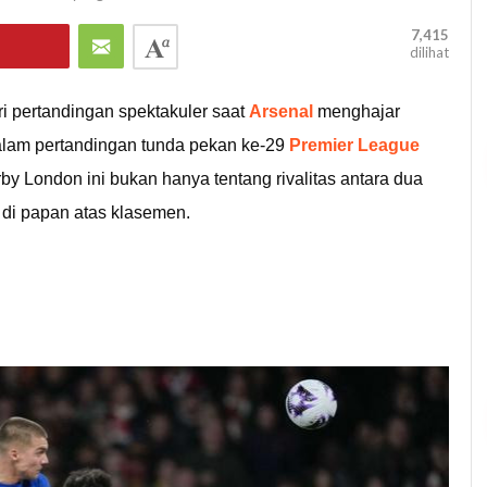
7,415
dilihat
ri pertandingan spektakuler saat
Arsenal
menghajar
alam pertandingan tunda pekan ke-29
Premier League
by London ini bukan hanya tentang rivalitas antara dua
i di papan atas klasemen.