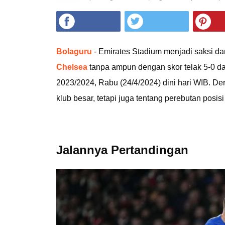
Bolaguru
- Emirates Stadium menjadi saksi da
Chelsea
tanpa ampun dengan skor telak 5-0 d
2023/2024, Rabu (24/4/2024) dini hari WIB.
Der
klub besar, tetapi juga tentang perebutan posis
Jalannya Pertandingan