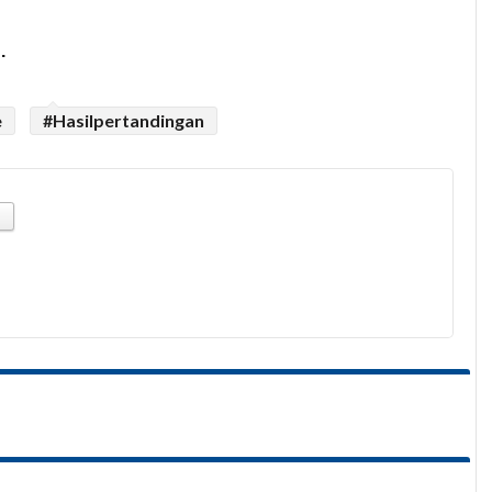
.
e
#Hasilpertandingan