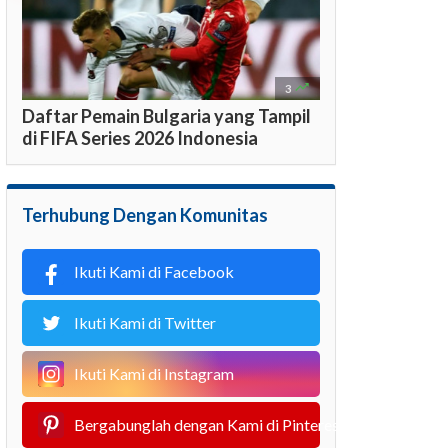

3
Daftar Pemain Bulgaria yang Tampil
di FIFA Series 2026 Indonesia
Terhubung Dengan Komunitas
Ikuti Kami di Facebook
Ikuti Kami di Twitter
Ikuti Kami di Instagram
Bergabunglah dengan Kami di Pinterest