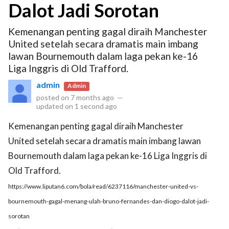
Dalot Jadi Sorotan
Kemenangan penting gagal diraih Manchester
United setelah secara dramatis main imbang
lawan Bournemouth dalam laga pekan ke-16
Liga Inggris di Old Trafford.
admin
Admin
posted on
7 months ago
—
updated on
1 second ago
Kemenangan penting gagal diraih Manchester
United setelah secara dramatis main imbang lawan
Bournemouth dalam laga pekan ke-16 Liga Inggris di
Old Trafford.
https://www.liputan6.com/bola/read/6237116/manchester-united-vs-
bournemouth-gagal-menang-ulah-bruno-fernandes-dan-diogo-dalot-jadi-
sorotan