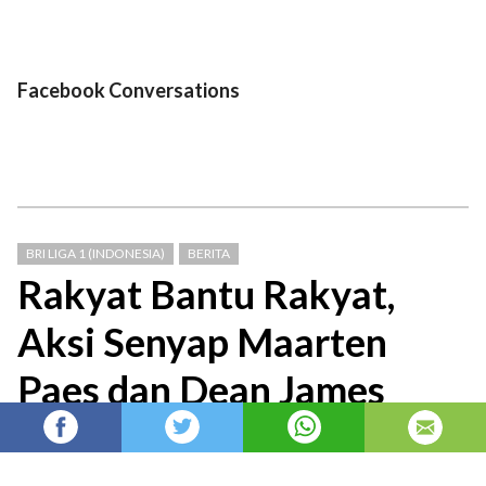
Facebook Conversations
BRI LIGA 1 (INDONESIA)
BERITA
Rakyat Bantu Rakyat,
Aksi Senyap Maarten
Paes dan Dean James
Kirim Bantuan ke
Sumatera