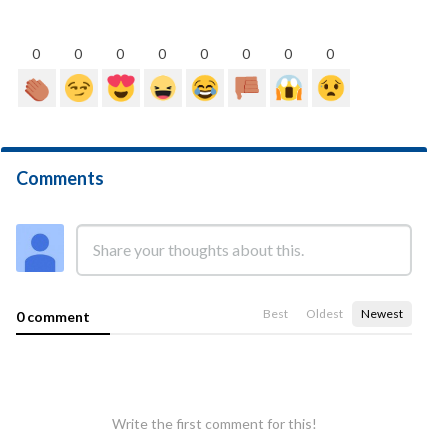
0
0
0
0
0
0
0
0
Comments
Best
Oldest
Newest
0 comment
Write the first comment for this!