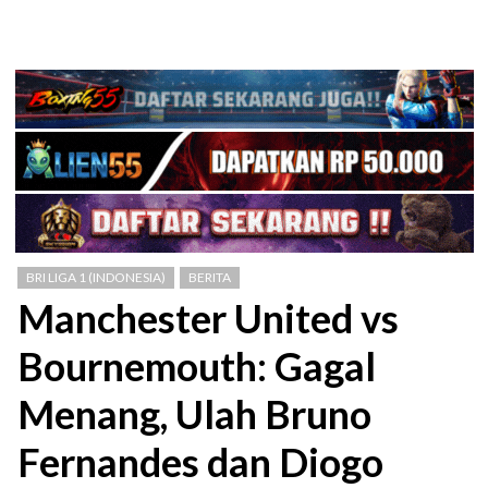
BRI LIGA 1 (INDONESIA)
BERITA
Manchester United vs
Bournemouth: Gagal
Menang, Ulah Bruno
Fernandes dan Diogo