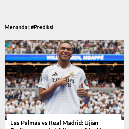
Menandai:
#Prediksi
Las Palmas vs Real Madrid: Ujian