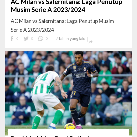
AC Milan vs Salernitana: Laga Penutup
Musim Serie A 2023/2024
AC Milan vs Salernitana: Laga Penutup Musim
Serie A 2023/2024
0
0
0
2 tahun yang lalu
