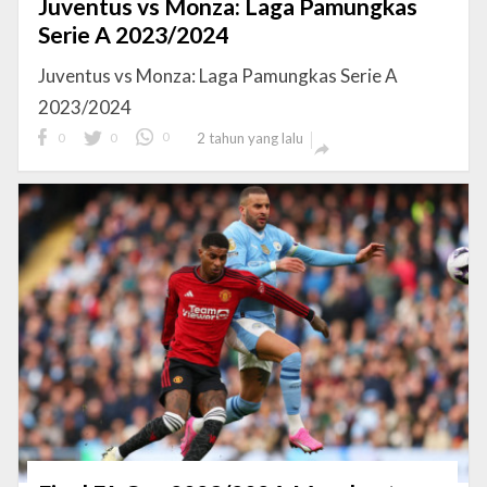
Juventus vs Monza: Laga Pamungkas
Serie A 2023/2024
Juventus vs Monza: Laga Pamungkas Serie A
2023/2024
0
0
0
2 tahun yang lalu
