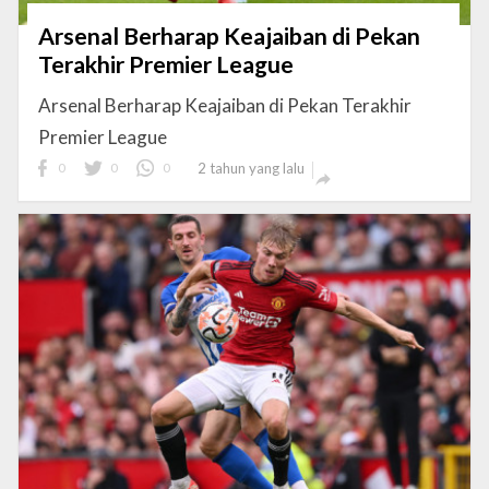
Arsenal Berharap Keajaiban di Pekan
Terakhir Premier League
Arsenal Berharap Keajaiban di Pekan Terakhir
Premier League
0
0
0
2 tahun yang lalu
