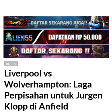
BERITA
Liverpool vs
Wolverhampton: Laga
Perpisahan untuk Jurgen
Klopp di Anfield