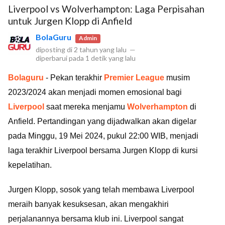
Liverpool vs Wolverhampton: Laga Perpisahan
untuk Jurgen Klopp di Anfield
BolaGuru
Admin
diposting di
2 tahun yang lalu
—
diperbarui pada
1 detik yang lalu
Bolaguru
- Pekan terakhir
Premier League
musim
2023/2024 akan menjadi momen emosional bagi
Liverpool
saat mereka menjamu
Wolverhampton
di
Anfield. Pertandingan yang dijadwalkan akan digelar
pada Minggu, 19 Mei 2024, pukul 22:00 WIB, menjadi
laga terakhir Liverpool bersama Jurgen Klopp di kursi
kepelatihan.
Jurgen Klopp, sosok yang telah membawa Liverpool
meraih banyak kesuksesan, akan mengakhiri
perjalanannya bersama klub ini. Liverpool sangat