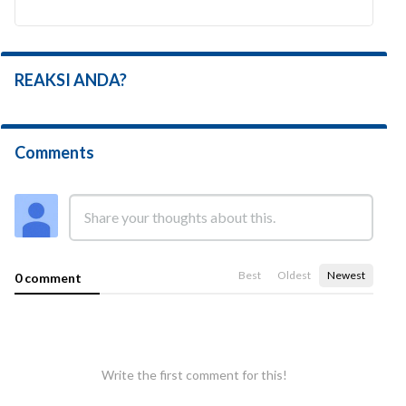
REAKSI ANDA?
Comments
Best
Oldest
Newest
0 comment
Write the first comment for this!