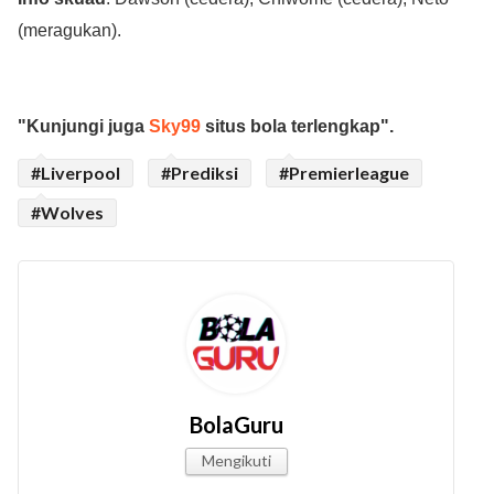
(meragukan).
"Kunjungi juga
Sky99
situs bola terlengkap".
#Liverpool
#Prediksi
#Premierleague
#Wolves
BolaGuru
Mengikuti