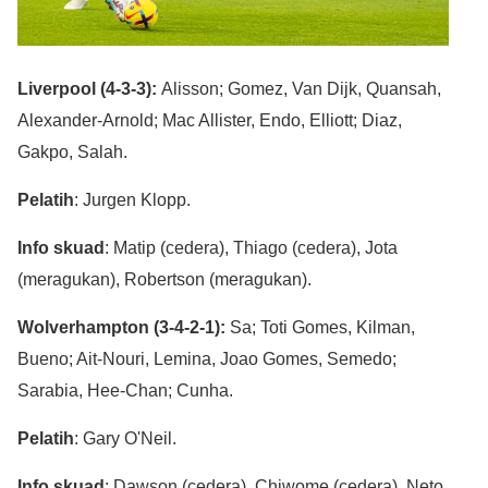
Liverpool (4-3-3):
Alisson; Gomez, Van Dijk, Quansah,
Alexander-Arnold; Mac Allister, Endo, Elliott; Diaz,
Gakpo, Salah.
Pelatih
: Jurgen Klopp.
Info skuad
: Matip (cedera), Thiago (cedera), Jota
(meragukan), Robertson (meragukan).
Wolverhampton (3-4-2-1):
Sa; Toti Gomes, Kilman,
Bueno; Ait-Nouri, Lemina, Joao Gomes, Semedo;
Sarabia, Hee-Chan; Cunha.
Pelatih
: Gary O'Neil.
Info skuad
: Dawson (cedera), Chiwome (cedera), Neto