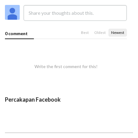
Best
Oldest
Newest
0 comment
Write the first comment for this!
Percakapan Facebook