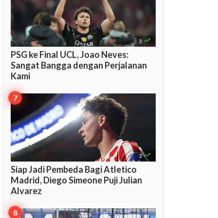

3
PSG ke Final UCL, Joao Neves:
Sangat Bangga dengan Perjalanan
Kami

3
Siap Jadi Pembeda Bagi Atletico
Madrid, Diego Simeone Puji Julian
Alvarez