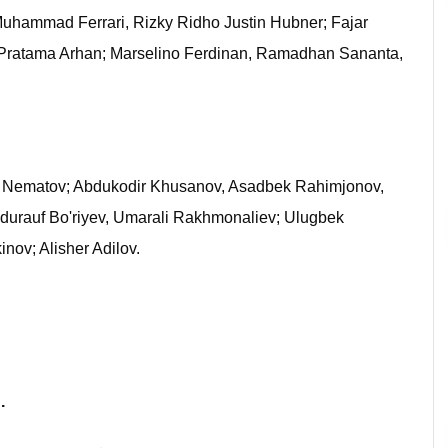
uhammad Ferrari, Rizky Ridho Justin Hubner; Fajar
 Pratama Arhan; Marselino Ferdinan, Ramadhan Sananta,
Nematov; Abdukodir Khusanov, Asadbek Rahimjonov,
durauf Bo'riyev, Umarali Rakhmonaliev; Ulugbek
nov; Alisher Adilov.
.