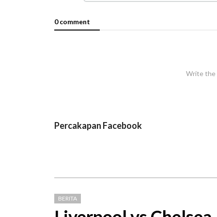
0 comment
Write the 
Percakapan Facebook
BERITA
Liverpool vs Chelsea