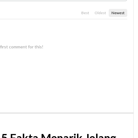
Best
Oldest
Newest
first comment for this!
, 5 Fakta Menarik Jelang