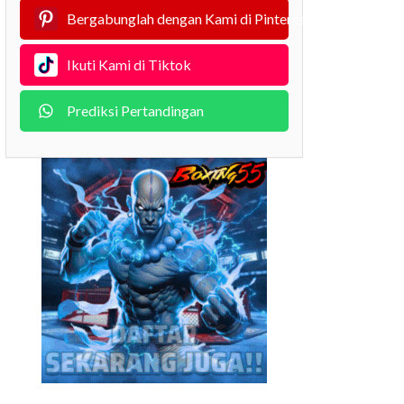
Bergabunglah dengan Kami di Pinterest
Ikuti Kami di Tiktok
Prediksi Pertandingan