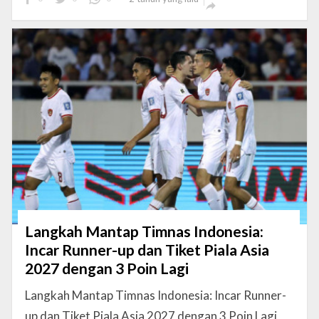

Langkah Mantap Timnas Indonesia:
Incar Runner-up dan Tiket Piala Asia
2027 dengan 3 Poin Lagi
Langkah Mantap Timnas Indonesia: Incar Runner-
up dan Tiket Piala Asia 2027 dengan 3 Poin Lagi