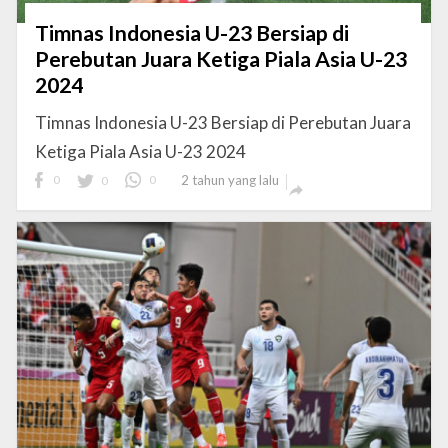
Timnas Indonesia U-23 Bersiap di
Perebutan Juara Ketiga Piala Asia U-23
2024
Timnas Indonesia U-23 Bersiap di Perebutan Juara
Ketiga Piala Asia U-23 2024
0
0
0
2 tahun yang lalu
