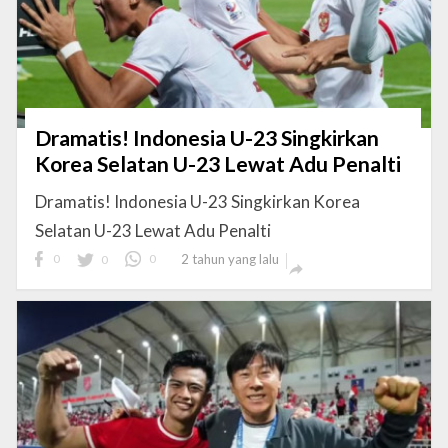
Dramatis! Indonesia U-23 Singkirkan
Korea Selatan U-23 Lewat Adu Penalti
Dramatis! Indonesia U-23 Singkirkan Korea
Selatan U-23 Lewat Adu Penalti
0
0
0
2 tahun yang lalu
