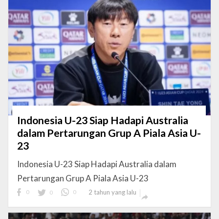
Indonesia U-23 Siap Hadapi Australia
dalam Pertarungan Grup A Piala Asia U-
23
Indonesia U-23 Siap Hadapi Australia dalam
Pertarungan Grup A Piala Asia U-23
0
0
0
2 tahun yang lalu
