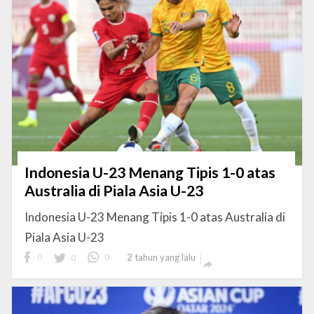
Indonesia U-23 Menang Tipis 1-0 atas
Australia di Piala Asia U-23
Indonesia U-23 Menang Tipis 1-0 atas Australia di
Piala Asia U-23
0
0
0
2 tahun yang lalu
