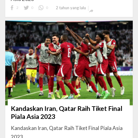
2
0
0
2 tahun yang lalu

Kandaskan Iran, Qatar Raih Tiket Final
Piala Asia 2023
Kandaskan Iran, Qatar Raih Tiket Final Piala Asia
2023