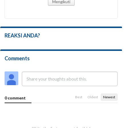
Mengikuti
REAKSI ANDA?
Comments
Best
Oldest
Newest
0 comment