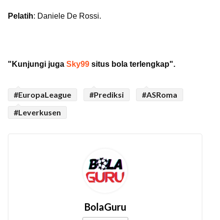
Pelatih
: Daniele De Rossi.
"Kunjungi juga
Sky99
situs bola terlengkap".
#EuropaLeague
#Prediksi
#ASRoma
#Leverkusen
BolaGuru