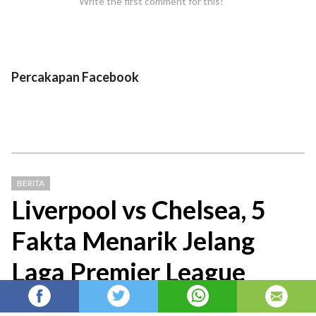
Write the first comment for this!
Percakapan Facebook
BERITA
Liverpool vs Chelsea, 5
Fakta Menarik Jelang
Laga Premier League
Berita Liga Inggris: Duel Liverpool vs Chelsea