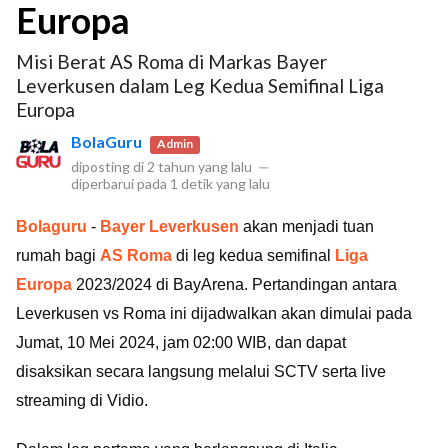
Europa
Misi Berat AS Roma di Markas Bayer
Leverkusen dalam Leg Kedua Semifinal Liga
Europa
BolaGuru
Admin
diposting di
2 tahun yang lalu
—
diperbarui pada
1 detik yang lalu
Bolaguru
-
Bayer Leverkusen
akan menjadi tuan
rumah bagi
AS Roma
di leg kedua semifinal
Liga
Europa
2023/2024 di BayArena. Pertandingan antara
Leverkusen vs Roma ini dijadwalkan akan dimulai pada
Jumat, 10 Mei 2024, jam 02:00 WIB, dan dapat
disaksikan secara langsung melalui SCTV serta live
streaming di Vidio.