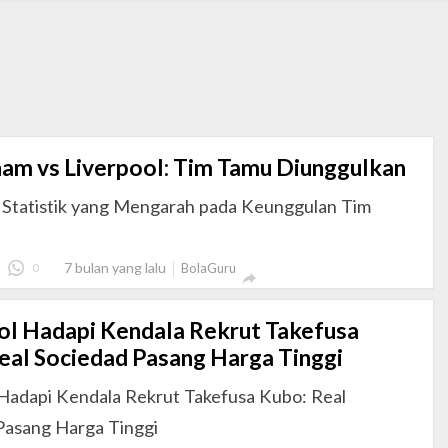
am vs Liverpool: Tim Tamu Diunggulkan
Statistik yang Mengarah pada Keunggulan Tim
7 bulan yang lalu
0
BolaGuru

ol Hadapi Kendala Rekrut Takefusa
eal Sociedad Pasang Harga Tinggi
 Hadapi Kendala Rekrut Takefusa Kubo: Real
Pasang Harga Tinggi