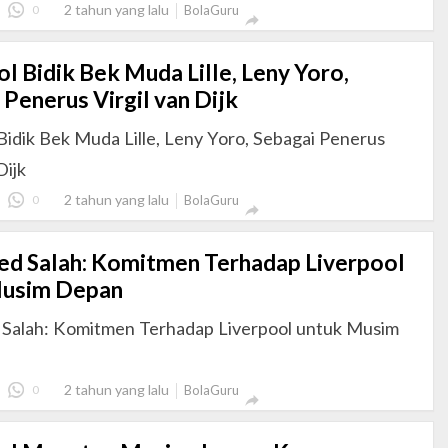
2 tahun yang lalu
0
BolaGuru

ol Bidik Bek Muda Lille, Leny Yoro,
 Penerus Virgil van Dijk
Bidik Bek Muda Lille, Leny Yoro, Sebagai Penerus
Dijk
2 tahun yang lalu
0
BolaGuru

 Salah: Komitmen Terhadap Liverpool
Musim Depan
alah: Komitmen Terhadap Liverpool untuk Musim
2 tahun yang lalu
0
BolaGuru
