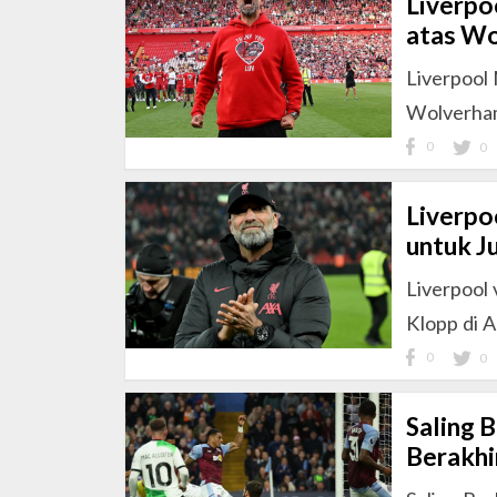
Liverp
atas W
Liverpool
Wolverha
0
0
Liverpo
untuk J
Liverpool
Klopp di A
0
0
Saling B
Berakhi