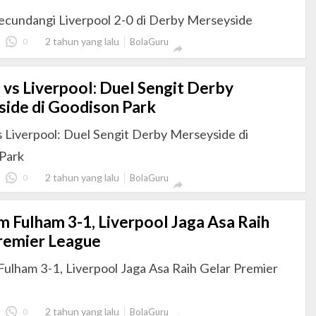
ecundangi Liverpool 2-0 di Derby Merseyside
2 tahun yang lalu
0
BolaGuru

 vs Liverpool: Duel Sengit Derby
ide di Goodison Park
 Liverpool: Duel Sengit Derby Merseyside di
Park
2 tahun yang lalu
0
BolaGuru

 Fulham 3-1, Liverpool Jaga Asa Raih
remier League
ulham 3-1, Liverpool Jaga Asa Raih Gelar Premier
2 tahun yang lalu
0
BolaGuru